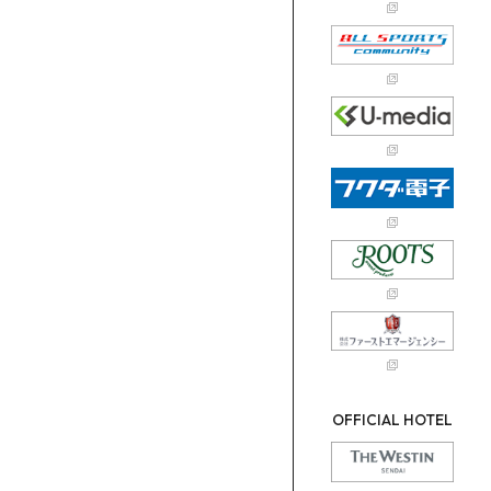
OFFICIAL HOTEL