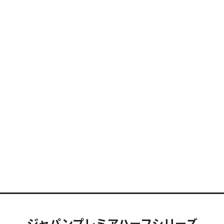
ジャパンプレミアハーフシリーズ