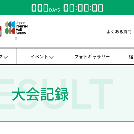
よくある質問
プ
イベント
フォトギャラリー
宿
ESULT
大会記録