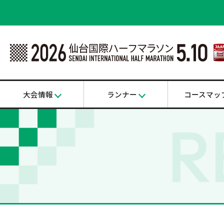
大会情報
ランナー
コースマッ
R