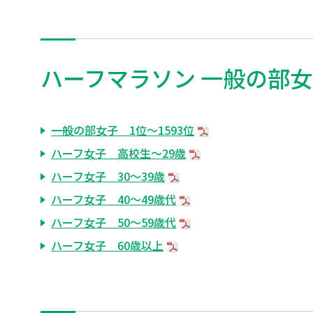
ハーフマラソン 一般の部
一般の部女子 1位～1593位
ハーフ女子 高校生～29歳
ハーフ女子 30～39歳
ハーフ女子 40～49歳代
ハーフ女子 50～59歳代
ハーフ女子 60歳以上