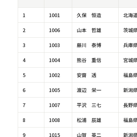
1
1001
久保 恒造
北海
2
1006
山本 哲雄
茨城
3
1003
藤川 泰博
兵庫
4
1004
熊谷 重信
宮城
5
1002
安齋 透
福島
6
1005
渡辺 栄一
新潟
7
1007
平沢 三七
長野
8
1008
松浦 辰雄
福島
9
1015
山賀 英二
新潟