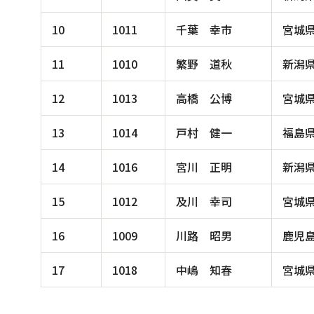
10
1011
千葉 幸市
宮城
11
1010
繁野 道秋
新潟
12
1013
高橋 公博
宮城
13
1014
戸村 健一
福島
14
1016
宮川 正明
新潟
15
1012
及川 幸司
宮城
16
1009
川路 昭男
鹿児
17
1018
中嶋 知春
宮城